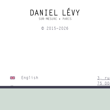
© 2015-2026
English
3, ru
75 00
Prendre RDV
Instagram
Sur r
Du ma
Linkedin