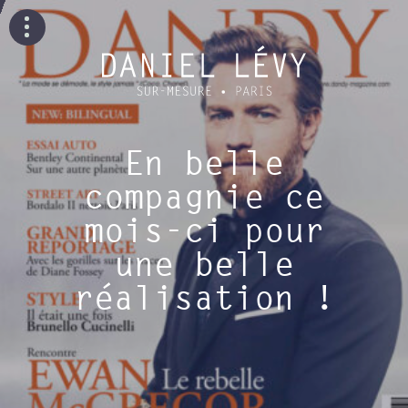
En belle
compagnie ce
mois-ci pour
une belle
réalisation !