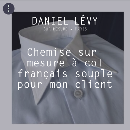
Chemise sur-
mesure à col
français souple
pour mon client