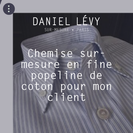
Chemise sur-
mesure en fine
popeline de
coton pour mon
client