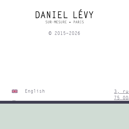
© 2015-2026
English
3, ru
75 00
Prendre RDV
Instagram
Sur r
Du ma
Linkedin