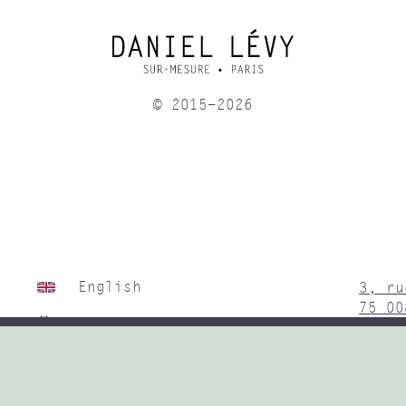
© 2015-2026
English
3, ru
75 00
Prendre RDV
Instagram
Sur r
Du ma
Linkedin