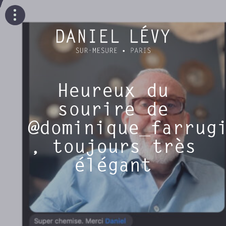
Heureux du
sourire de
@dominique_farrug
, toujours très
élégant