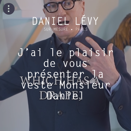
J’ai le plaisir
de vous
présenter la
veste Monsieur
Daniel