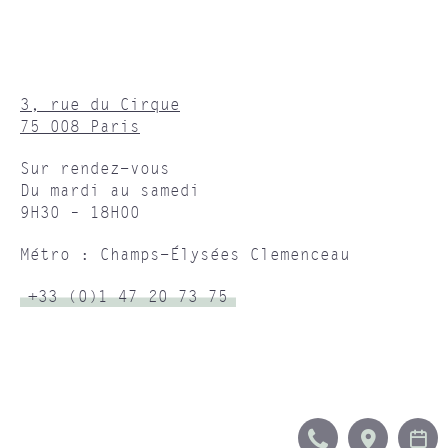
3, rue du Cirque
75 008 Paris
Sur rendez-vous
Du mardi au samedi
9H30 – 18H00
Métro : Champs-Élysées Clemenceau
+33 (0)1 47 20 73 75
APPEL
ITINERA
R