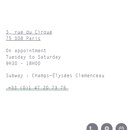
3, rue du Cirque
75 008 Paris
On appointment
Tuesday to Saturday
9H30 – 18H00
Subway : Champs-Élysées Clemenceau
+33 (0)1 47 20 73 75
CALL
ITINERA
B