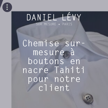
Chemise sur-
mesure à
boutons en
nacre Tahiti
pour notre
client