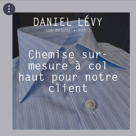
Chemise sur-
mesure à col
haut pour notre
client