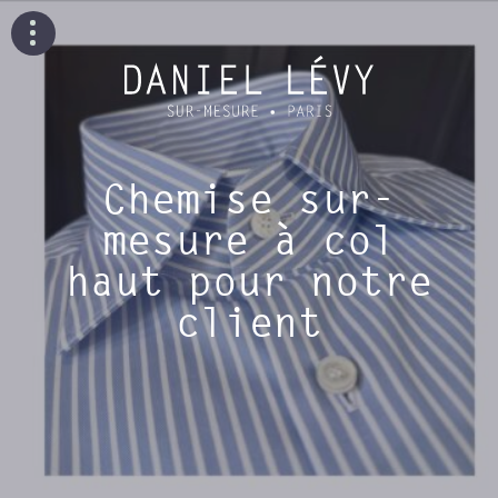
Chemise sur-
mesure à col
haut pour notre
client