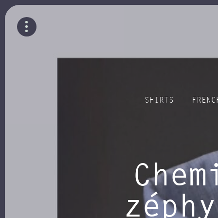
SHIRTS
FRENC
Chem
zéphy