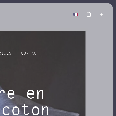
more
RICES
CONTACT
re en
 coton