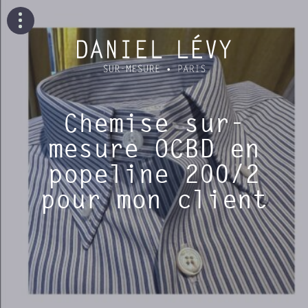
Chemise sur-
mesure OCBD en
popeline 200/2
pour mon client