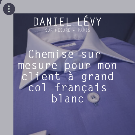
Chemise sur-
mesure pour mon
client à grand
col français
blanc