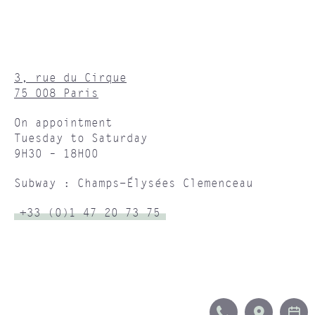
3, rue du Cirque
75 008 Paris
On appointment
Tuesday to Saturday
9H30 – 18H00
Subway : Champs-Élysées Clemenceau
+33 (0)1 47 20 73 75
CALL
ITINERA
B